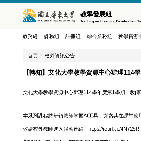
跳
到
教學發展組
主
Teaching and Learning Development Se
要
內
教務處
課務組
註冊組
綜合業務組
教學資源
容
區
首頁
校外資訊公告
【轉知】文化大學教學資源中心辦理114
文化大學教學資源中心辦理114學年度第1學期「教
本系列課程將帶領教師掌握AI工具，探索其在課堂
敬請校外教師進入報名連結：
https://reurl.cc/4N725R